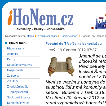
Nacházíte se zde:
Home
Z redakční pošty
Dopisy čtenářů
Pozvání do Třebíče 
Hlavní menu
Pozvání do Třebíče na bohoslužbu
Hlavní strana
Úterý, 19 Červen 2012 07:37
Aktuality
Jmenuji se L
Kauzy
Židovské ref
Společenský servis
Před pěti let
Hospodářství
festival Šama
Ze sportu
pocházel z T
Z kultury
Nyní se vracím z Londýna do 
skupinou lidí z mé komunity 
Z redakční pošty
sebou. Budeme v Třebíči 18.
Dopisy čtenářů
Ve středu 20. června 2012 se
Soukromá inzerce
ranní vzpomínková bohoslužba,
Komerční inzerce