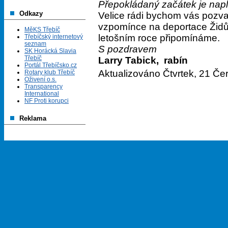
Přepokládaný začátek je nap
Odkazy
Velice rádi bychom vás pozvali
vzpomínce na deportace Židů z 
MěKS Třebíč
letošním roce připomínáme.
Třebíčský internetový
seznam
S pozdravem
SK Horácká Slavia
Třebíč
Larry Tabick, rabín
Portál Třebíčsko.cz
Aktualizováno Čtvrtek, 21 Če
Rotary klub Třebíč
Oživení o.s.
Transparency
International
NF Proti korupci
Reklama