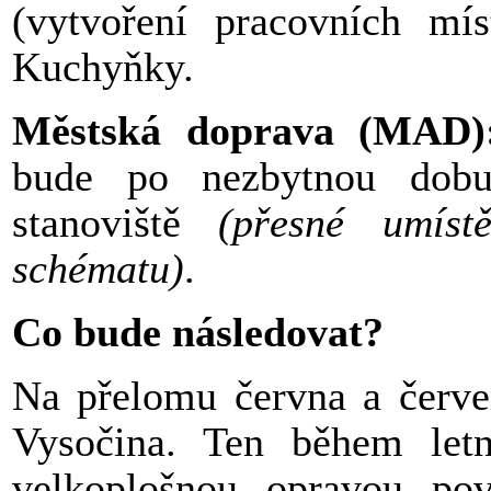
(vytvoření pracovních m
Kuchyňky.
Městská doprava (MAD)
bude po nezbytnou dobu
stanoviště
(přesné umíst
schématu)
.
Co bude následovat?
Na přelomu června a červen
Vysočina. Ten během letn
velkoplošnou opravou pov