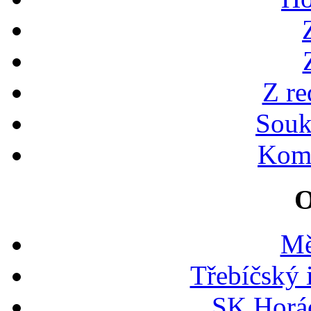
Z re
Souk
Kome
O
Mě
Třebíčský 
SK Horác