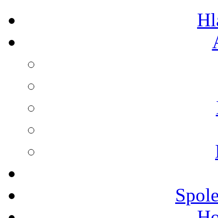
Hl
Spole
Ho