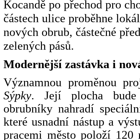
Kocandě po přechod pro chod
částech ulice proběhne loká
nových obrub, částečné před
zelených pásů.
Modernější zastávka i nová
Významnou proměnou proj
Sýpky
. Její plocha bude
obrubníky nahradí speciáln
které usnadní nástup a výst
pracemi město položí 120 m