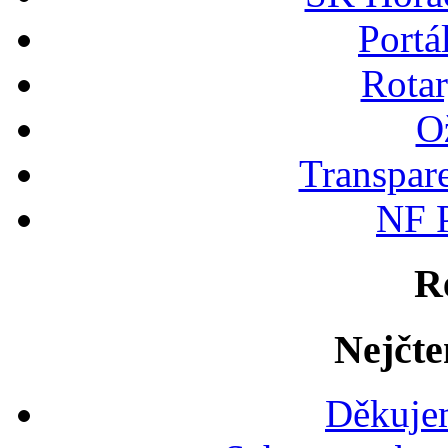
Portá
Rotar
Ož
Transpare
NF P
R
Nejčte
Děkujem