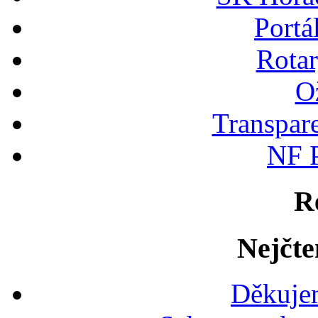
Portá
Rotar
Ož
Transpare
NF P
R
Nejčte
Děkujem