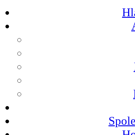
Hl
Spole
Ho