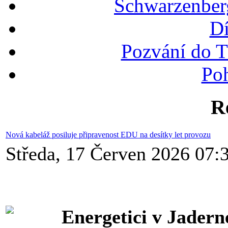
Schwarzenber
Dí
Pozvání do T
Po
R
Nová kabeláž posiluje připravenost EDU na desítky let provozu
Středa, 17 Červen 2026 07:
Energetici v Jader