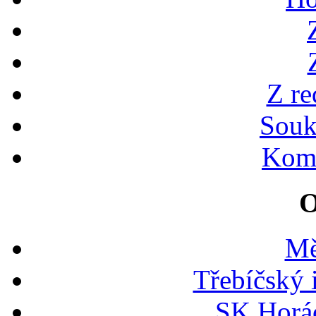
Z re
Souk
Kome
O
Mě
Třebíčský 
SK Horác