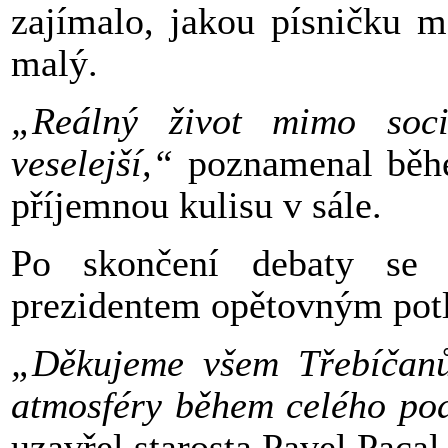
zajímalo, jakou písničku m
malý.
„Reálný život mimo soc
veselejší,“
poznamenal běhe
příjemnou kulisu v sále.
Po skončení debaty se z
prezidentem opětovným potl
„Děkujeme všem Třebíčanů
atmosféry během celého pod
uzavřel starosta Pavel Pacal