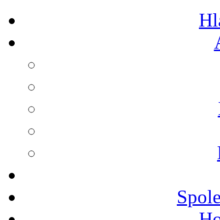
Hl
Spole
Ho