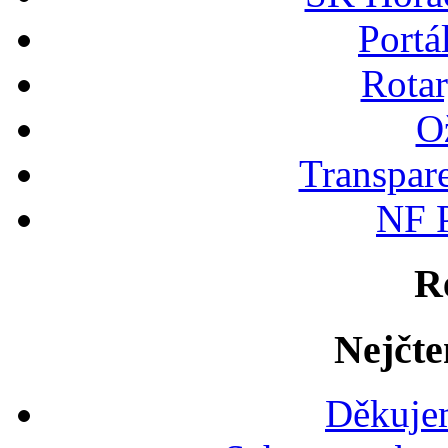
Portá
Rotar
Ož
Transpare
NF P
R
Nejčte
Děkujem