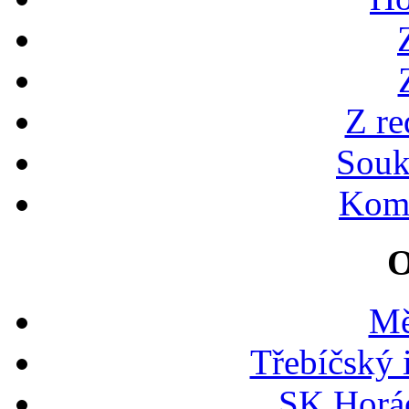
Z re
Souk
Kome
O
Mě
Třebíčský 
SK Horác