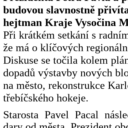
budovou slavnostně přivíta
hejtman Kraje Vysočina M
Při krátkém setkání s radní
že má o klíčových regionáln
Diskuse se točila kolem pl
dopadů výstavby nových blo
na město, rekonstrukce Kar
třebíčského hokeje.
Starosta Pavel Pacal násl
dary od města. Prezident o