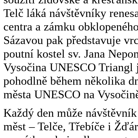
Telč láká návštěvníky renes
centra a zámku obklopenéh
Sázavou pak představuje vrc
poutní kostel sv. Jana Nep
Vysočina UNESCO Triangl je
pohodlně během několika dní
města UNESCO na Vysočině
Každý den může návštěvník z
měst – Telče, Třebíče i Žďá