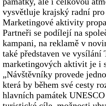
památky, ale i celkovou atm
vysvětluje krajský radní pr
Marketingové aktivity propag
Partneři se podílejí na spol
kampani, na reklamě v novin
také představen ve vysílání
marketingových aktivit je i 
„Návštěvníky provede jedno
která by během své cesty r
hlavních památek UNESCO na
turistické cíle, možnosti ub