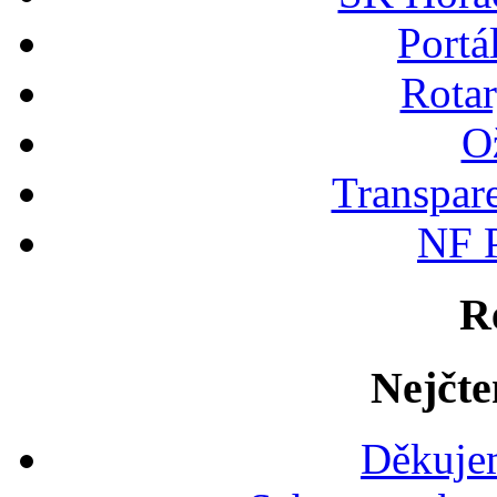
Portá
Rotar
Ož
Transpare
NF P
R
Nejčte
Děkujem