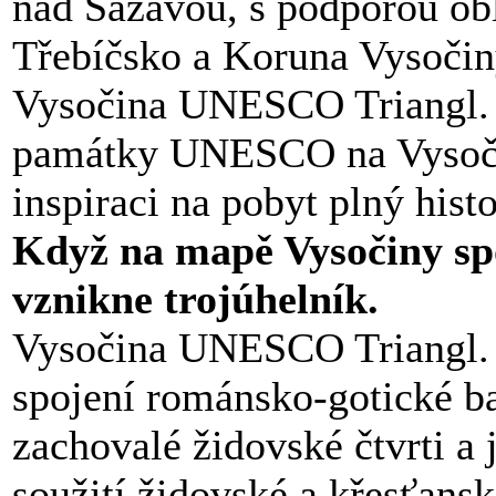
nad Sázavou, s podporou ob
Třebíčsko a Koruna Vysočiny
Vysočina UNESCO Triangl. Je
památky UNESCO na Vysoči
inspiraci na pobyt plný histo
Když na mapě Vysočiny spo
vznikne trojúhelník.
Vysočina UNESCO Triangl. T
spojení románsko-gotické b
zachovalé židovské čtvrti a
soužití židovské a křesťans