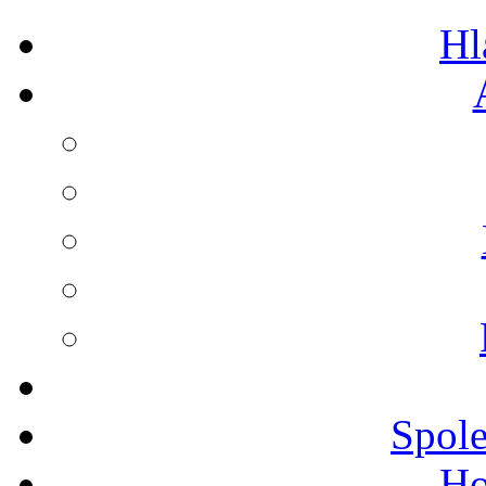
Hl
Spole
Ho