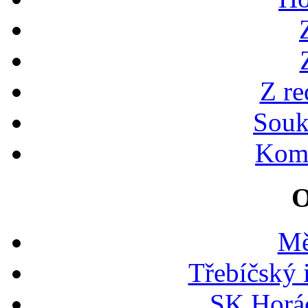
Z re
Souk
Kome
O
Mě
Třebíčský 
SK Horác