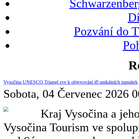
Schwarzenber
Dí
Pozvání do T
Po
R
Vysočina UNESCO Triangl zve k objevování tří unikátních památek
Sobota, 04 Červenec 2026 0
Kraj Vysočina a jeh
Vysočina Tourism ve spolupr