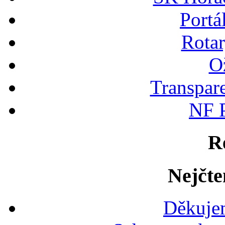
Portá
Rotar
Ož
Transpare
NF P
R
Nejčte
Děkujem