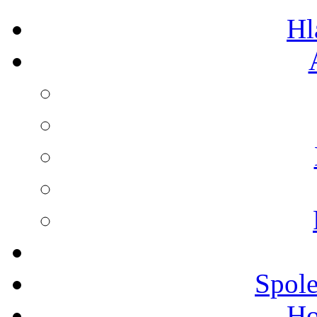
Hl
Spole
Ho