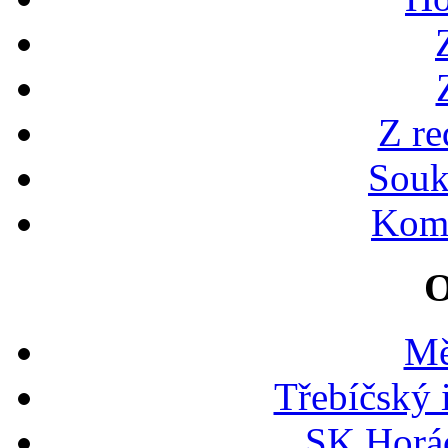
Z re
Souk
Kome
O
Mě
Třebíčský 
SK Horác