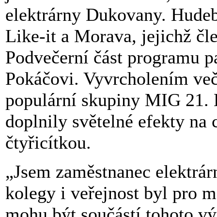
elektrárny Dukovany. Hudeb
Like-it a Morava, jejichž čl
Podvečerní část programu pa
Pokáčovi. Vyvrcholením več
populární skupiny MIG 21. 
doplnily světelné efekty na
čtyřicítkou.
„Jsem zaměstnanec elektrárn
kolegy i veřejnost byl pro 
mohu být součástí tohoto výr